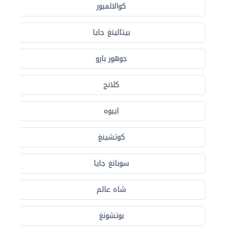
كوالالمبور
بيتالينغ جايا
جوهور بارو
كلانج
ايبوه
كوتشينغ
سوبانغ جايا
شاه عالم
بوتشونغ