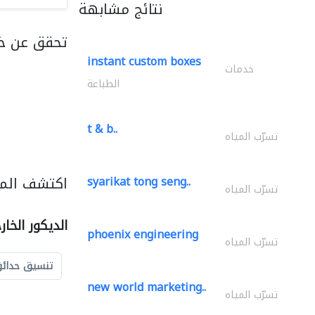
نتائج مشابهة
تحقق عن خد
instant custom boxes
خدمات
الطباعة
t & b..
تسرّب المياه
اكتشف المزي
syarikat tong seng..
تسرّب المياه
الديكور الخا
phoenix engineering
تسرّب المياه
تنسيق حدائ
new world marketing..
تسرّب المياه