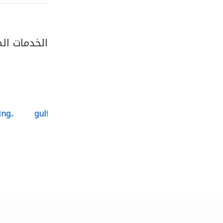
الخدمات ال
ng..
gulf-gardens lanscape llc
تنسيق حدائق