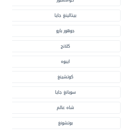
كوالالمبور
بيتالينغ جايا
جوهور بارو
كلانج
ايبوه
كوتشينغ
سوبانغ جايا
شاه عالم
بوتشونغ