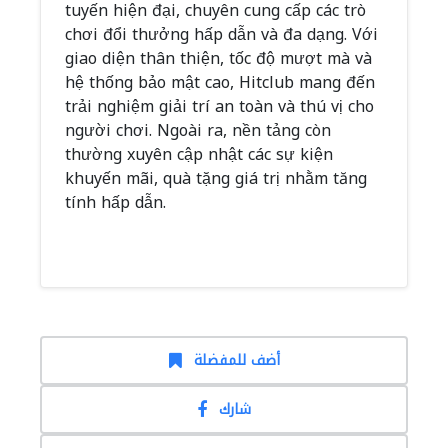
tuyến hiện đại, chuyên cung cấp các trò
chơi đổi thưởng hấp dẫn và đa dạng. Với
giao diện thân thiện, tốc độ mượt mà và
hệ thống bảo mật cao, Hitclub mang đến
trải nghiệm giải trí an toàn và thú vị cho
người chơi. Ngoài ra, nền tảng còn
thường xuyên cập nhật các sự kiện
khuyến mãi, quà tặng giá trị nhằm tăng
tính hấp dẫn.
أضف للمفضلة
شارك