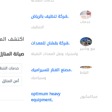
خدمات الطباعة
شركة تنظيف بالرياض..
خدمات
التنظيف
اكتشف المزي
شركة بقشان للمعدات..
بيع وتأجير
صيانة المناز
واستيراد ونقل المعدات الثقيلة
خدمات التنظ
مصنع الفنار للسيراميك..
البلاط
وسيراميك
أمن المنازل
optimum heavy
ميكانيكيون
equipment..