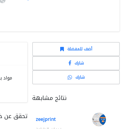
أضف للمفضلة
شارك
شارك
مواد ب
نتائج مشابهة
تحقق عن خد
zeejprint