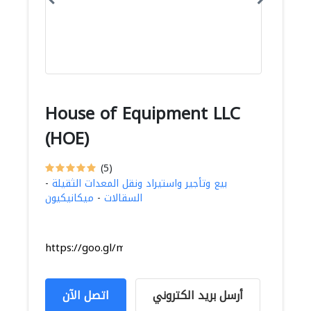
House of Equipment LLC
(HOE)
(5)
بيع وتأجير واستيراد ونقل المعدات الثقيلة
-
السقالات
-
ميكانيكيون
https://goo.gl/maps/9CmmDD22oU7ym7iu9
أرسل بريد الكتروني
اتصل الآن