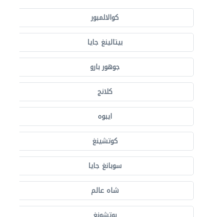
كوالالمبور
بيتالينغ جايا
جوهور بارو
كلانج
ايبوه
كوتشينغ
سوبانغ جايا
شاه عالم
بوتشونغ