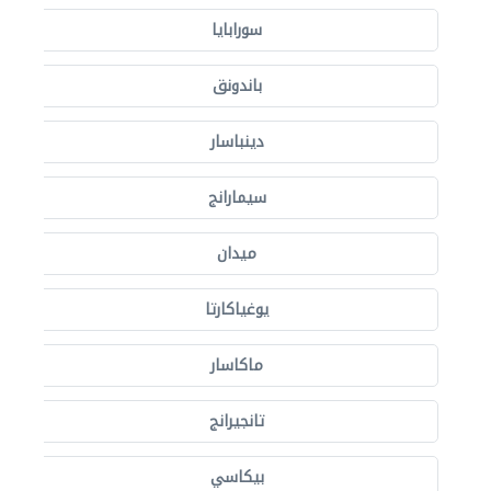
سورابايا
باندونق
دينباسار
سيمارانج
ميدان
يوغياكارتا
ماكاسار
تانجيرانج
بيكاسي