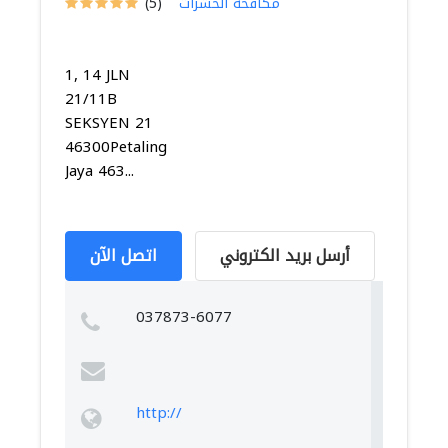
مكافحة الحشرات
(5)
1, 14 JLN
21/11B
SEKSYEN 21
46300Petaling
Jaya 463...
أرسل بريد الكتروني
اتصل الآن
037873-6077
http://