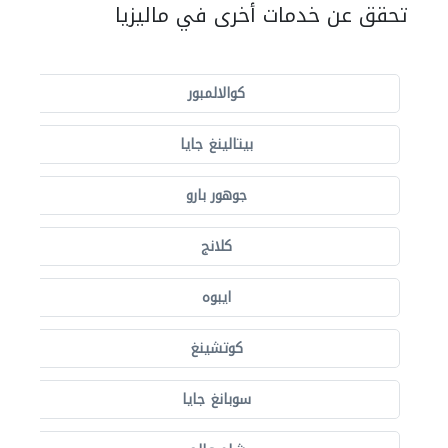
تحقق عن خدمات أخرى في ماليزيا
كوالالمبور
بيتالينغ جايا
جوهور بارو
كلانج
ايبوه
كوتشينغ
سوبانغ جايا