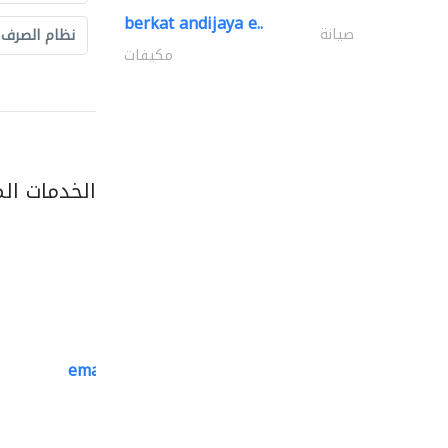
berkat andijaya e..
صيانة
نظام الصرف
مكيفات
الخدمات ال
emanco constructions contracting
سحب الحديد والفولاذ