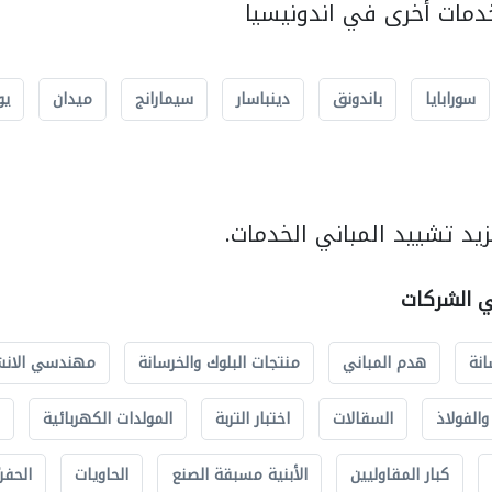
مات أخرى في اندونيسيا
سورابايا
باندونق
دينباسار
سيمارانج
ميدان
يو
يد تشييد المباني الخدمات.
ي الشركات
انة
هدم المباني
منتجات البلوك والخرسانة
مهندسي الانش
الفولاذ
السقالات
اختبار التربة
المولدات الكهربائية
كبار المقاوليين
الأبنية مسبقة الصنع
الحاويات
الحفري