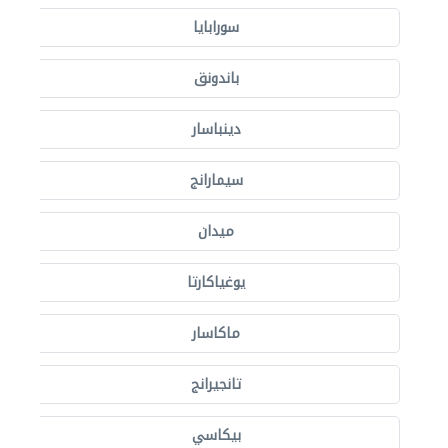
سورابايا
باندونق
دينباسار
سيمارانج
ميدان
يوغياكارتا
ماكاسار
تانجيرانج
بيكاسي