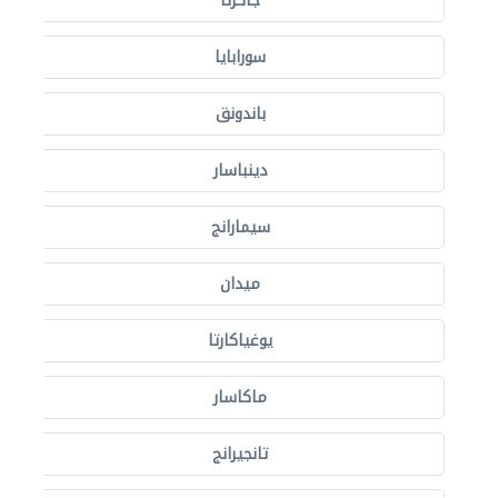
جاكرتا
سورابايا
باندونق
دينباسار
سيمارانج
ميدان
يوغياكارتا
ماكاسار
تانجيرانج