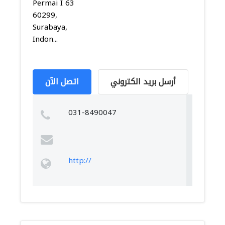
Permai I 63
60299,
Surabaya,
Indon...
أرسل بريد الكتروني
اتصل الآن
031-8490047
http://