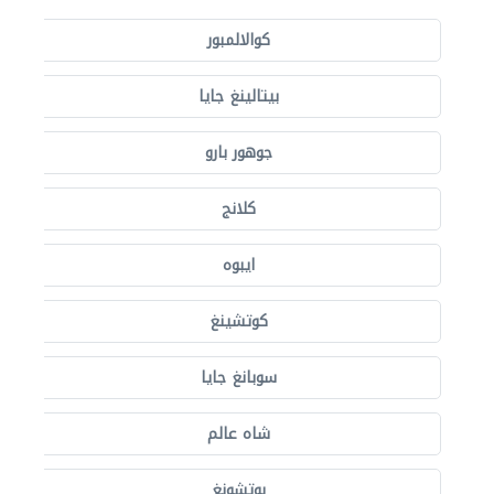
كوالالمبور
بيتالينغ جايا
جوهور بارو
كلانج
ايبوه
كوتشينغ
سوبانغ جايا
شاه عالم
بوتشونغ