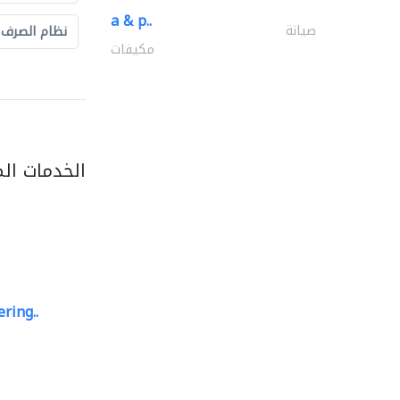
a & p..
صيانة
نظام الصرف
مكيفات
الخدمات ال
ring..
sk e&c
مهندسي الانشاءات