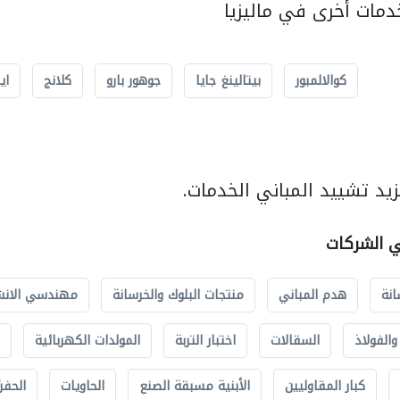
مات أخرى في ماليزيا
كوالالمبور
بيتالينغ جايا
جوهور بارو
كلانج
اي
يد تشييد المباني الخدمات.
ي الشركات
انة
هدم المباني
منتجات البلوك والخرسانة
مهندسي الانش
الفولاذ
السقالات
اختبار التربة
المولدات الكهربائية
كبار المقاوليين
الأبنية مسبقة الصنع
الحاويات
الحفري