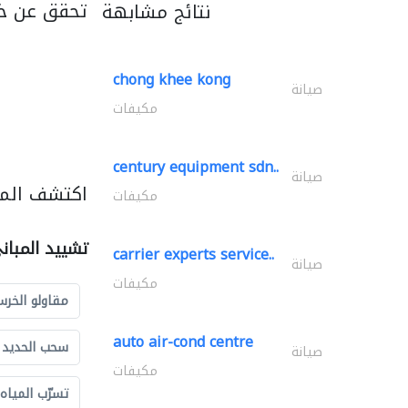
تحقق عن خد
نتائج مشابهة
chong khee kong
صيانة
مكيفات
century equipment sdn..
صيانة
اكتشف المز
مكيفات
تشييد المبان
carrier experts service..
صيانة
مكيفات
مقاولو الخرس
auto air-cond centre
سحب الحديد و
صيانة
مكيفات
تسرّب المياه