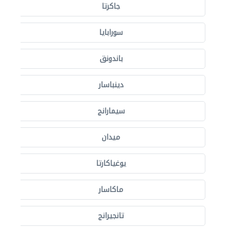
جاكرتا
سورابايا
باندونق
دينباسار
سيمارانج
ميدان
يوغياكارتا
ماكاسار
تانجيرانج