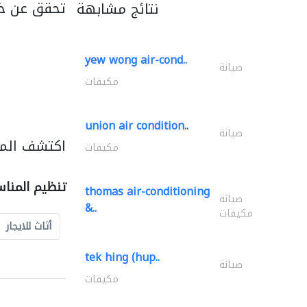
تحقق عن خد
نتائج مشابهة
yew wong air-cond..
صيانة
مكيفات
union air condition..
صيانة
اكتشف المز
مكيفات
تنظيم المنا
thomas air-conditioning
صيانة
&..
مكيفات
أثاث للايجار
tek hing (hup..
صيانة
مكيفات