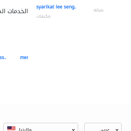
syarikat lee seng..
الخدمات ال
صيانة
مكيفات
s..
mermaid digital printing..
خدمات الطباعة