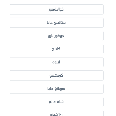
كوالالمبور
بيتالينغ جايا
جوهور بارو
كلانج
ايبوه
كوتشينغ
سوبانغ جايا
شاه عالم
بوتشونغ