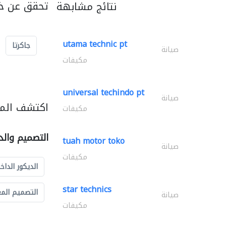
تحقق عن خد
نتائج مشابهة
utama technic pt
جاكرتا
صيانة
مكيفات
universal techindo pt
صيانة
اكتشف المز
مكيفات
التصميم والد
tuah motor toko
صيانة
مكيفات
الديكور الداخ
star technics
التصميم الم
صيانة
مكيفات