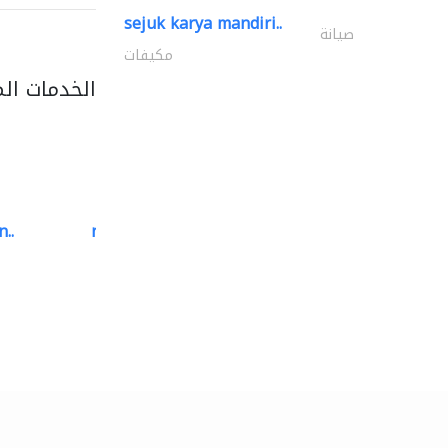
sejuk karya mandiri..
صيانة
مكيفات
الخدمات ال
..
neo space interiors
الديكور الداخلي