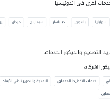
مات أخرى في اندونيسيا
سورابايا
باندونق
دينباسار
سيمارانج
ميدان
يو
يد التصميم والديكور الخدمات.
يكور الشركات
لي
خدمات التخطيط المعماري
النمذجة والتصوير ثلاثي الأبعاد
عماري