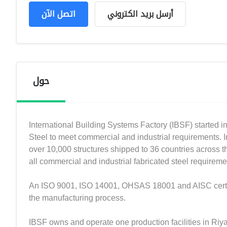
أرسل بريد الكتروني
اتصل الآن
حول
International Building Systems Factory (IBSF) started i
Steel to meet commercial and industrial requirements. I
over 10,000 structures shipped to 36 countries across th
all commercial and industrial fabricated steel requireme
An ISO 9001, ISO 14001, OHSAS 18001 and AISC certifi
the manufacturing process.
IBSF owns and operate one production facilities in Riyad