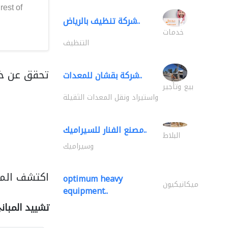
rest of
شركة تنظيف بالرياض..
خدمات
التنظيف
تحقق عن خد
شركة بقشان للمعدات..
بيع وتأجير
واستيراد ونقل المعدات الثقيلة
مصنع الفنار للسيراميك..
البلاط
وسيراميك
اكتشف المز
optimum heavy
ميكانيكيون
equipment..
تشييد المبان