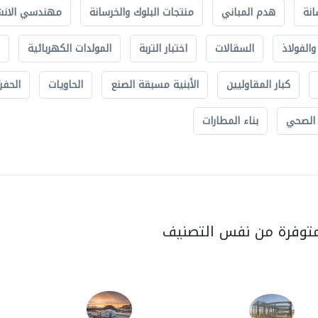
انة
هدم المباني
منتجات البلوك والخرسانة
مهندسي الانش
الفولاذ
السقالات
اختبار التربة
المولدات الكهربائية
كبار المقاوليين
الأبنية مسبقة الصنع
الحاويات
الحفري
 الصحي
بناء المطارات
متوفرة من نفس التصنيف