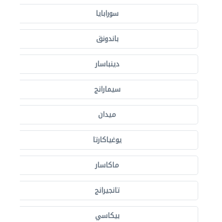
سورابايا
باندونق
دينباسار
سيمارانج
ميدان
يوغياكارتا
ماكاسار
تانجيرانج
بيكاسي