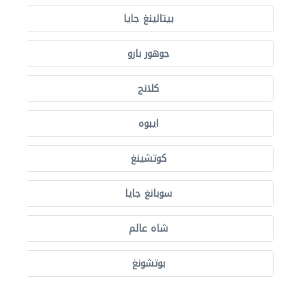
بيتالينغ جايا
جوهور بارو
كلانج
ايبوه
كوتشينغ
سوبانغ جايا
شاه عالم
بوتشونغ