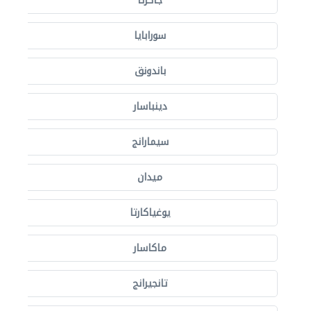
جاكرتا
سورابايا
باندونق
دينباسار
سيمارانج
ميدان
يوغياكارتا
ماكاسار
تانجيرانج