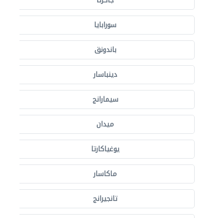
جاكرتا
سورابايا
باندونق
دينباسار
سيمارانج
ميدان
يوغياكارتا
ماكاسار
تانجيرانج