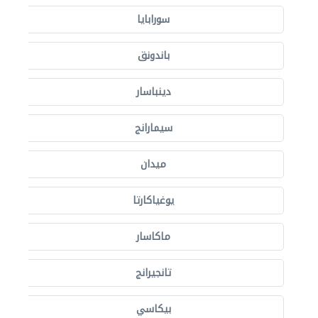
سورابايا
باندونق
دينباسار
سيمارانج
ميدان
يوغياكارتا
ماكاسار
تانجيرانج
بيكاسي