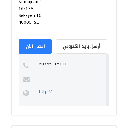
Kemajuan 1
16/17A
Seksyen 16,
40000, S...
أرسل بريد الكتروني
اتصل الآن
60355115111
http://