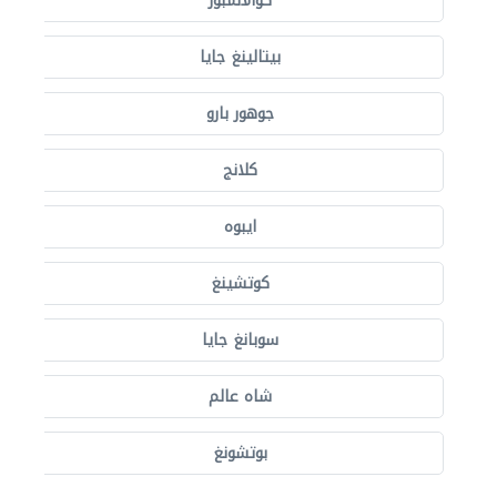
كوالالمبور
بيتالينغ جايا
جوهور بارو
كلانج
ايبوه
كوتشينغ
سوبانغ جايا
شاه عالم
بوتشونغ