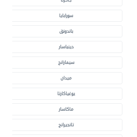
جاكرتا
سورابايا
باندونق
دينباسار
سيمارانج
ميدان
يوغياكارتا
ماكاسار
تانجيرانج