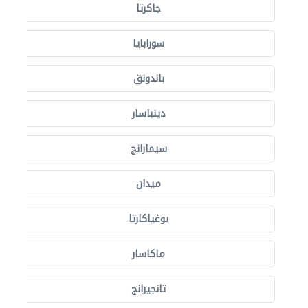
جاكرتا
سورابايا
باندونق
دينباسار
سيمارانج
ميدان
يوغياكارتا
ماكاسار
تانجيرانج