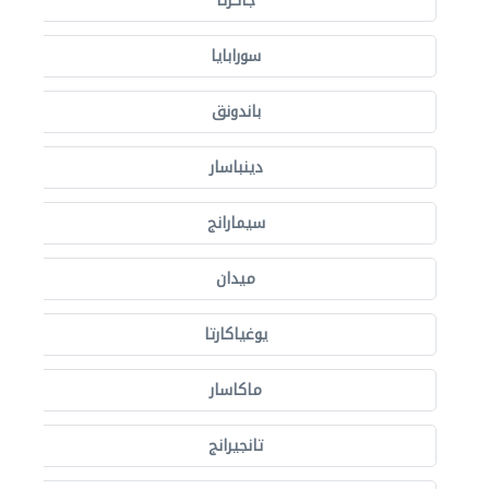
جاكرتا
سورابايا
باندونق
دينباسار
سيمارانج
ميدان
يوغياكارتا
ماكاسار
تانجيرانج