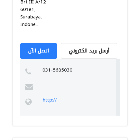
Brt III A/12
60181,
Surabaya,
Indone...
أرسل بريد الكتروني
اتصل الآن
031-5685030
http://