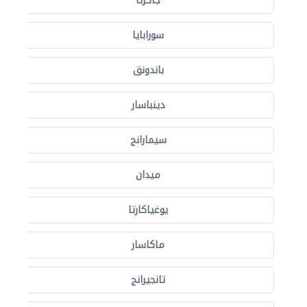
جاكرتا
سورابايا
باندونق
دينباسار
سيمارانج
ميدان
يوغياكارتا
ماكاسار
تانجيرانج