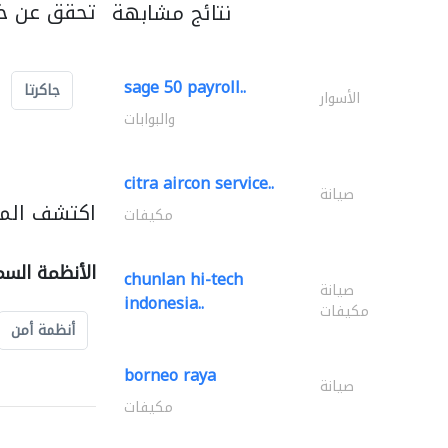
تحقق عن خد
نتائج مشابهة
sage 50 payroll..
جاكرتا
الأسوار
والبوابات
citra aircon service..
صيانة
اكتشف المز
مكيفات
الأنظمة السم
chunlan hi-tech
صيانة
indonesia..
مكيفات
أنظمة أمن
borneo raya
صيانة
مكيفات