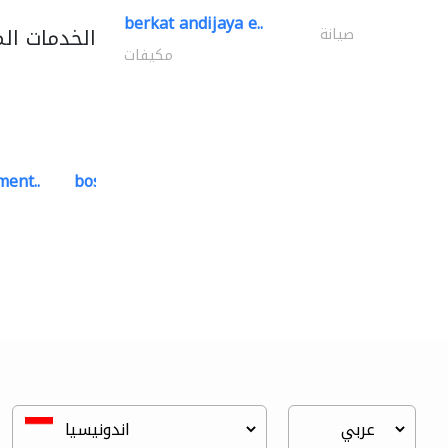
berkat andijaya e..
الخدمات ال
صيانة
مكيفات
ment..
bosch security systems..
أنظمة الاتصالات