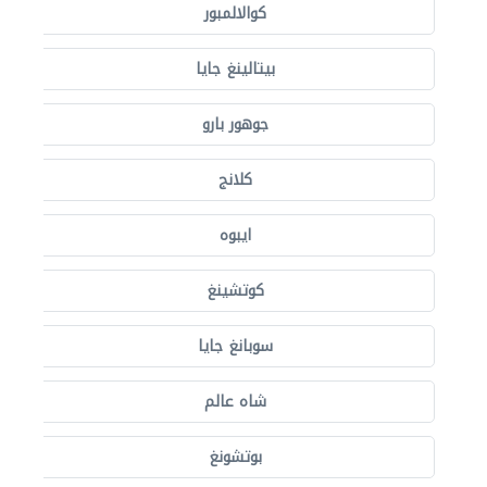
كوالالمبور
بيتالينغ جايا
جوهور بارو
كلانج
ايبوه
كوتشينغ
سوبانغ جايا
شاه عالم
بوتشونغ