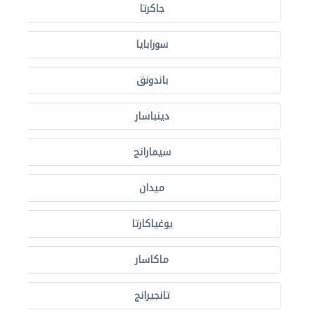
جاكرتا
سورابايا
باندونق
دينباسار
سيمارانج
ميدان
يوغياكارتا
ماكاسار
تانجيرانج