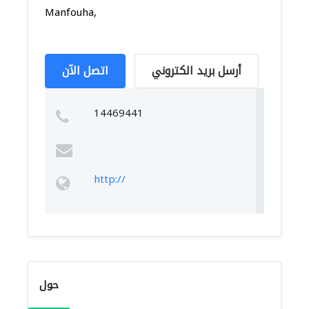
Manfouha,
أرسل بريد الكتروني
اتصل الآن
14469441
http://
حول