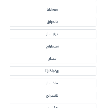
سورابايا
باندونق
دينباسار
سيمارانج
ميدان
يوغياكارتا
ماكاسار
تانجيرانج
بيكاسي