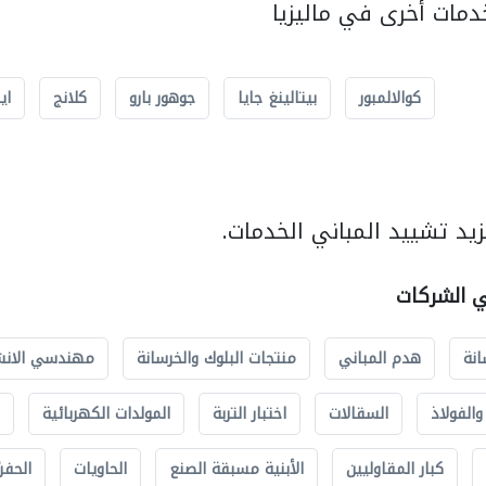
مات أخرى في ماليزيا
كوالالمبور
بيتالينغ جايا
جوهور بارو
كلانج
اي
يد تشييد المباني الخدمات.
ي الشركات
انة
هدم المباني
منتجات البلوك والخرسانة
مهندسي الانش
الفولاذ
السقالات
اختبار التربة
المولدات الكهربائية
كبار المقاوليين
الأبنية مسبقة الصنع
الحاويات
الحفري