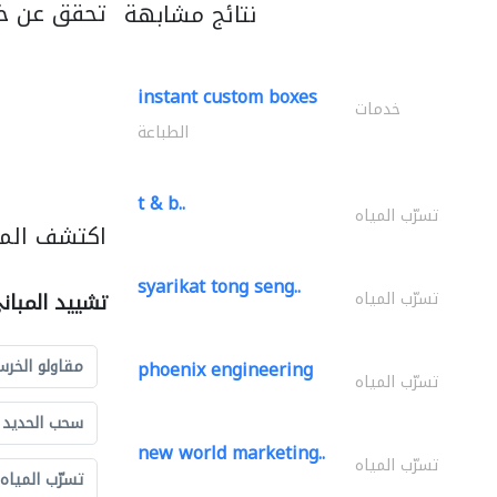
تحقق عن خد
نتائج مشابهة
instant custom boxes
خدمات
الطباعة
t & b..
تسرّب المياه
اكتشف المز
syarikat tong seng..
تسرّب المياه
تشييد المبان
مقاولو الخرس
phoenix engineering
تسرّب المياه
سحب الحديد و
new world marketing..
تسرّب المياه
تسرّب المياه