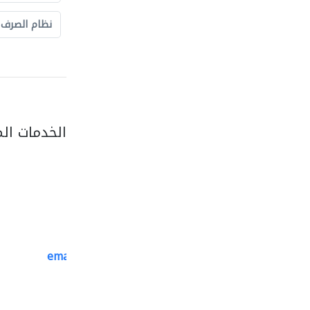
نظام الصرف
الخدمات ال
emanco constructions contracting
سحب الحديد والفولاذ