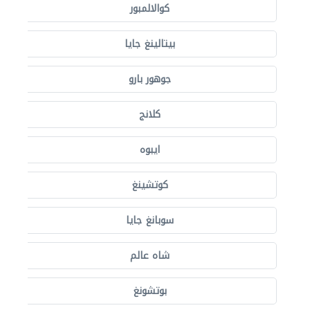
كوالالمبور
بيتالينغ جايا
جوهور بارو
كلانج
ايبوه
كوتشينغ
سوبانغ جايا
شاه عالم
بوتشونغ