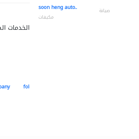
soon heng auto..
صيانة
مكيفات
الخدمات ال
pany
folcra beach industrial..
استشارات هندسية