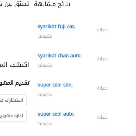
تحقق عن خد
نتائج مشابهة
syarikat fuji car..
صيانة
مكيفات
syarikat chan auto..
صيانة
اكتشف المز
مكيفات
تقديم المشو
super cool sdn..
صيانة
مكيفات
استشارات ه
super cool auto..
ادارة مشروع
صيانة
مكيفات