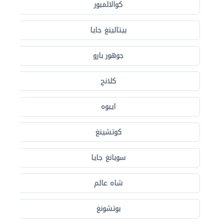
كوالالمبور
بيتالينغ جايا
جوهور بارو
كلانج
ايبوه
كوتشينغ
سوبانغ جايا
شاه عالم
بوتشونغ