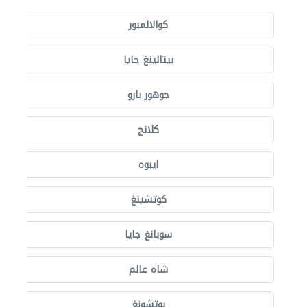
كوالالمبور
بيتالينغ جايا
جوهور بارو
كلانج
ايبوه
كوتشينغ
سوبانغ جايا
شاه عالم
بوتشونغ