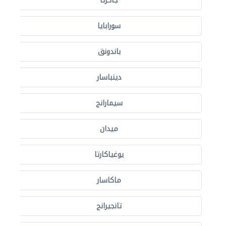
جاكرتا
سورابايا
باندونق
دينباسار
سيمارانج
ميدان
يوغياكارتا
ماكاسار
تانجيرانج