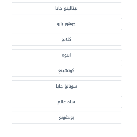
بيتالينغ جايا
جوهور بارو
كلانج
ايبوه
كوتشينغ
سوبانغ جايا
شاه عالم
بوتشونغ