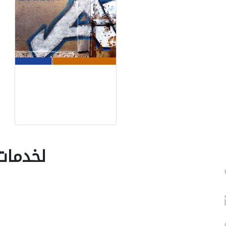
Louzan لخ