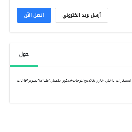
أرسل بريد الكتروني
اتصل الآن
حول
 استيكرات داخلي خاري/كلادينج/لوحات/ديكور تكميلي/طباعة/تصوير/قاعات