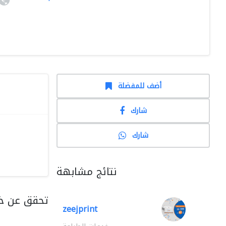
أضف للمفضلة
شارك
شارك
نتائج مشابهة
تحقق عن خد
zeejprint