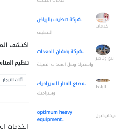
خدمات الطباعة
شركة تنظيف بالرياض..
خدمات
التنظيف
اكتشف المز
شركة بقشان للمعدات..
بيع وتأجير
تنظيم المنا
واستيراد ونقل المعدات الثقيلة
أثاث للايجار
مصنع الفنار للسيراميك..
البلاط
وسيراميك
optimum heavy
ميكانيكيون
equipment..
الخدمات ال