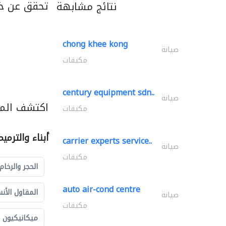
تحقق عن خد
نتائج مشابهة
chong khee kong
صيانة
مكيفات
century equipment sdn..
صيانة
اكتشف المزي
مكيفات
أبناء والترمي
carrier experts service..
صيانة
مكيفات
الحجر والرخام
auto air-cond centre
المقاول الأن
صيانة
مكيفات
ميكانيكيون