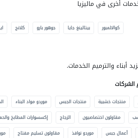
مات أخرى في ماليزيا
كوالالمبور
بيتالينغ جايا
جوهور بارو
كلانج
اي
د أبناء والترميم الخدمات.
م الشركات
منتجات خشبية
منتجات الجبس
موردو مواد البناء
ال
سب
مقاولون اختصاصيون
الزجاج
إكسسوارات المطابخ والحم
أعمال جبس
موردو نوافذ
مقاولون تسليم مفتاح
مور