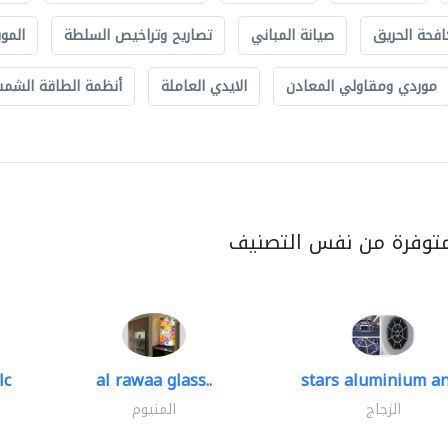
افحة الحريق
صيانة المباني
تصاريح وتراخيص السلطة
الموب
موردي ومقاولي المعادن
الايدي العاملة
أنظمة الطاقة الشمسي
متوفرة من نفس التصنيف
lc
al rawaa glass..
stars aluminium an
الزجاج
المنيوم