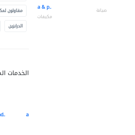
a & p..
صيانة
مقاولون لمك
مكيفات
الدرابزين
الخدمات ال
d..
al barary aluminum..
المنيوم