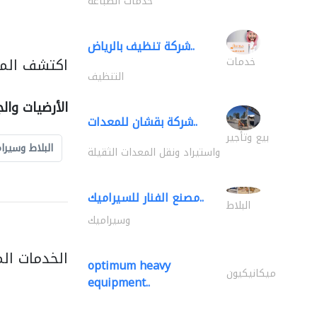
خدمات الطباعة
شركة تنظيف بالرياض..
اكتشف المزي
خدمات
التنظيف
الأرضيات وال
شركة بقشان للمعدات..
بيع وتأجير
البلاط وسيرا
واستيراد ونقل المعدات الثقيلة
مصنع الفنار للسيراميك..
البلاط
وسيراميك
الخدمات ال
optimum heavy
ميكانيكيون
equipment..