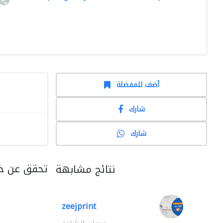
أضف للمفضلة
شارك
شارك
تحقق عن خد
نتائج مشابهة
zeejprint