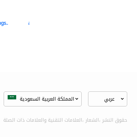
gs..
ali dakhili general..
سجاد وموكيت
حقوق النشر ،الشعار ،العلامات التقنية والعلامات ذات الصلة