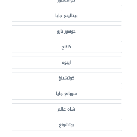
كوالالمبور
بيتالينغ جايا
جوهور بارو
كلانج
ايبوه
كوتشينغ
سوبانغ جايا
شاه عالم
بوتشونغ