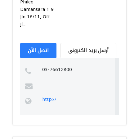
Phileo
Damansara 1 9
Jln 16/11, Off
Jl...
أرسل بريد الكتروني
اتصل الآن
03-76612800
http://