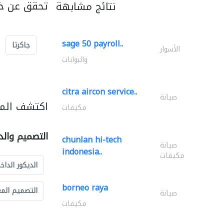
تحقق عن خد
نتائج مشابهة
sage 50 payroll..
جاكرتا
الأسوار
والبوابات
citra aircon service..
صيانة
اكتشف المز
مكيفات
التصميم والد
chunlan hi-tech
صيانة
indonesia..
مكيفات
الديكور الداخ
borneo raya
التصميم الم
صيانة
مكيفات