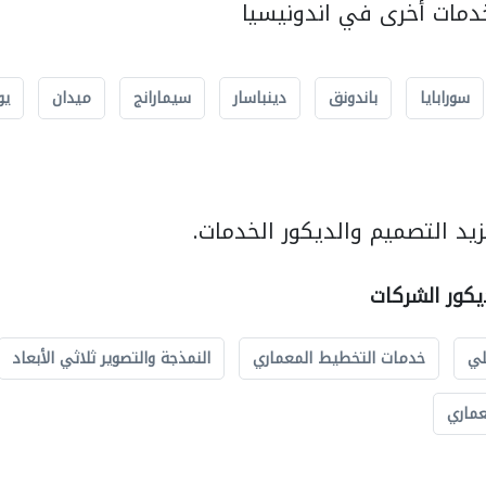
مات أخرى في اندونيسيا
سورابايا
باندونق
دينباسار
سيمارانج
ميدان
يو
يد التصميم والديكور الخدمات.
يكور الشركات
لي
خدمات التخطيط المعماري
النمذجة والتصوير ثلاثي الأبعاد
عماري