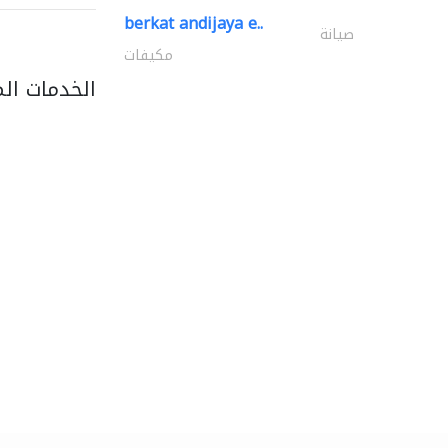
berkat andijaya e..
صيانة
مكيفات
الخدمات ال
light house studio
التصوير الفوتوغرافي