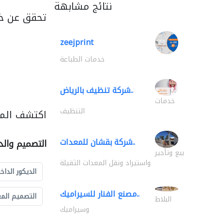
نتائج مشابهة
تحقق عن خد
zeejprint
خدمات الطباعة
شركة تنظيف بالرياض..
خدمات
التنظيف
اكتشف المز
شركة بقشان للمعدات..
التصميم والد
بيع وتأجير
واستيراد ونقل المعدات الثقيلة
الديكور الداخ
مصنع الفنار للسيراميك..
التصميم الم
البلاط
وسيراميك