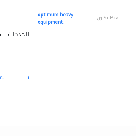
optimum heavy
ميكانيكيون
equipment..
الخدمات ال
..
neo space interiors
الديكور الداخلي