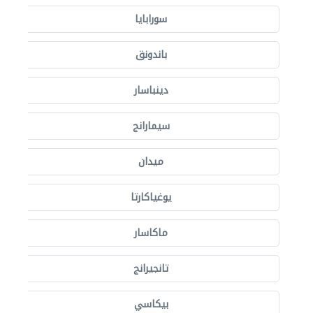
سورابايا
باندونق
دينباسار
سيمارانج
ميدان
يوغياكارتا
ماكاسار
تانجيرانج
بيكاسي