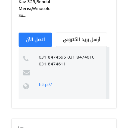
Kav 325,Bendul
Merisi,Winocolo,
Su...
أرسل بريد الكتروني
اتصل الآن
031 8474595 031 8474610
031 8474611
http://