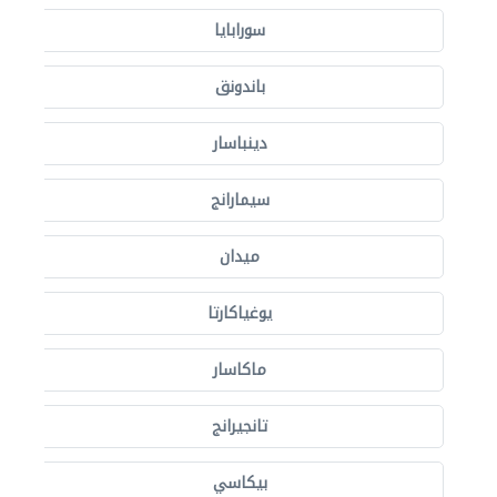
سورابايا
باندونق
دينباسار
سيمارانج
ميدان
يوغياكارتا
ماكاسار
تانجيرانج
بيكاسي